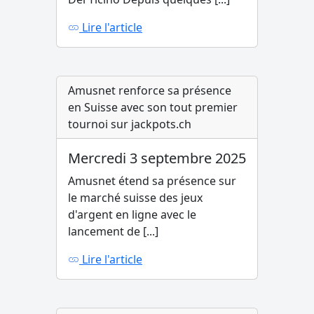
Lire l'article
Amusnet renforce sa présence
en Suisse avec son tout premier
tournoi sur jackpots.ch
Mercredi 3 septembre 2025
Amusnet étend sa présence sur
le marché suisse des jeux
d'argent en ligne avec le
lancement de [...]
Lire l'article