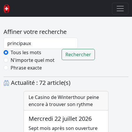
Affiner votre recherche
Password
Tous les mots
Rechercher
N'importe quel mot
Phrase exacte
Actualité : 72 article(s)
Le Casino de Winterthour peine
encore à trouver son rythme
Mercredi 22 juillet 2026
Sept mois après son ouverture