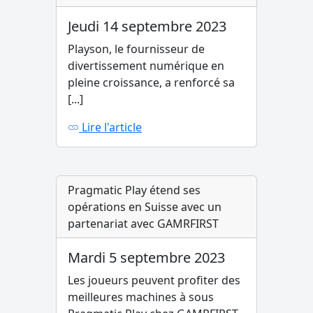
Jeudi 14 septembre 2023
Playson, le fournisseur de
divertissement numérique en
pleine croissance, a renforcé sa
[...]
Lire l'article
Pragmatic Play étend ses
opérations en Suisse avec un
partenariat avec GAMRFIRST
Mardi 5 septembre 2023
Les joueurs peuvent profiter des
meilleures machines à sous