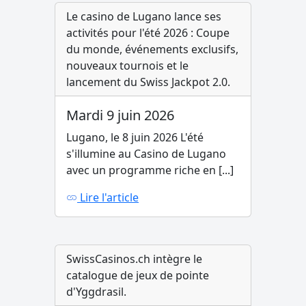
Le casino de Lugano lance ses
activités pour l'été 2026 : Coupe
du monde, événements exclusifs,
nouveaux tournois et le
lancement du Swiss Jackpot 2.0.
Mardi 9 juin 2026
Lugano, le 8 juin 2026 L'été
s'illumine au Casino de Lugano
avec un programme riche en [...]
Lire l'article
SwissCasinos.ch intègre le
catalogue de jeux de pointe
d'Yggdrasil.