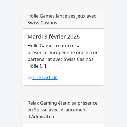
Hölle Games lance ses jeux avec
Swiss Casinos
Mardi 3 février 2026
Hölle Games renforce sa
présence européenne grâce à un
partenariat avec Swiss Casinos
Hölle [...]
Lire l'article
Relax Gaming étend sa présence
en Suisse avec le lancement
d'Admiral.ch