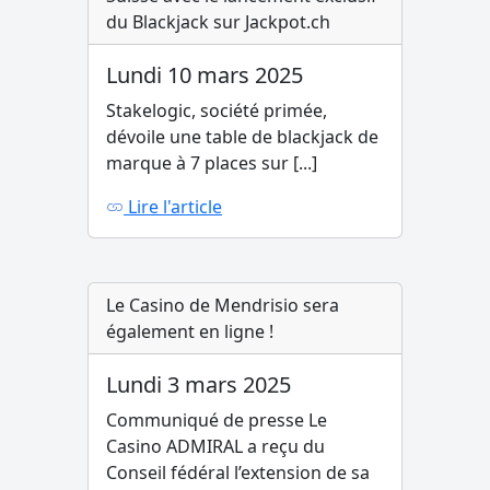
du Blackjack sur Jackpot.ch
Lundi 10 mars 2025
Stakelogic, société primée,
dévoile une table de blackjack de
marque à 7 places sur [...]
Lire l'article
Le Casino de Mendrisio sera
également en ligne !
Lundi 3 mars 2025
Communiqué de presse Le
Casino ADMIRAL a reçu du
Conseil fédéral l’extension de sa