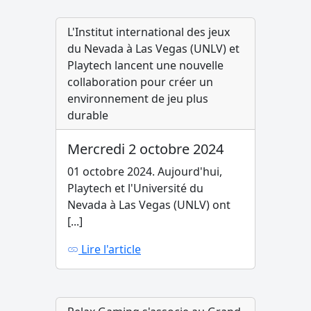
L'Institut international des jeux
du Nevada à Las Vegas (UNLV) et
Playtech lancent une nouvelle
collaboration pour créer un
environnement de jeu plus
durable
Mercredi 2 octobre 2024
01 octobre 2024. Aujourd'hui,
Playtech et l'Université du
Nevada à Las Vegas (UNLV) ont
[...]
Lire l'article