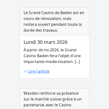
Le Grand Casino de Baden est en
cours de rénovation, mais
restera ouvert pendant toute la
durée des travaux.
Lundi 30 mars 2026
À partir de mi-2026, le Grand
Casino Baden fera l'objet d'une
importante modernisation. [...]
Lire l'article
Wazdan renforce sa présence
sur le marché suisse grâce à un
partenariat avec le Casino