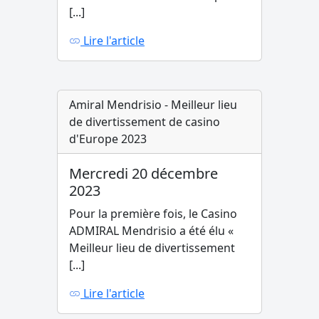
[...]
Lire l'article
Amiral Mendrisio - Meilleur lieu
de divertissement de casino
d'Europe 2023
Mercredi 20 décembre
2023
Pour la première fois, le Casino
ADMIRAL Mendrisio a été élu «
Meilleur lieu de divertissement
[...]
Lire l'article