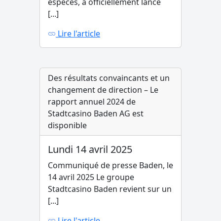
espèces, a officiellement lancé
[...]
Lire l'article
Des résultats convaincants et un
changement de direction – Le
rapport annuel 2024 de
Stadtcasino Baden AG est
disponible
Lundi 14 avril 2025
Communiqué de presse Baden, le
14 avril 2025 Le groupe
Stadtcasino Baden revient sur un
[...]
Lire l'article