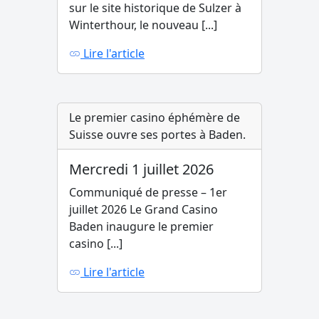
sur le site historique de Sulzer à
Winterthour, le nouveau [...]
Lire l'article
Le premier casino éphémère de
Suisse ouvre ses portes à Baden.
Mercredi 1 juillet 2026
Communiqué de presse – 1er
juillet 2026 Le Grand Casino
Baden inaugure le premier
casino [...]
Lire l'article