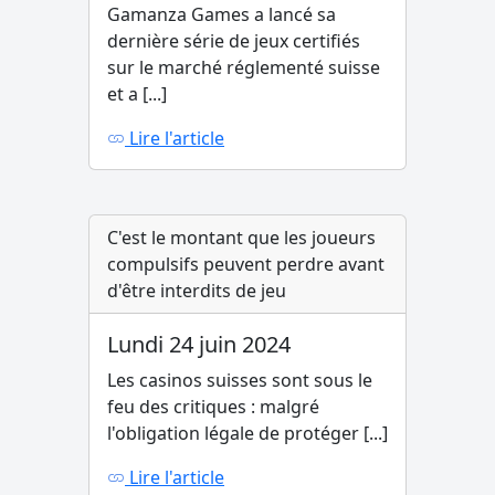
Gamanza Games a lancé sa
dernière série de jeux certifiés
sur le marché réglementé suisse
et a [...]
Lire l'article
C'est le montant que les joueurs
compulsifs peuvent perdre avant
d'être interdits de jeu
Lundi 24 juin 2024
Les casinos suisses sont sous le
feu des critiques : malgré
l'obligation légale de protéger [...]
Lire l'article