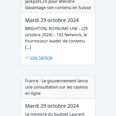
Jackpots.ch pour étendre
davantage son contenu en Suisse
Mardi 29 octobre 2024
BRIGHTON, ROYAUME-UNI – (29
octobre 2024) – 1X2 Network, le
fournisseur leader de contenu
[...]
Lire l'article
France - Le gouvernement lance
une consultation sur les casinos
en ligne
Mardi 29 octobre 2024
Le ministre du budget Laurent