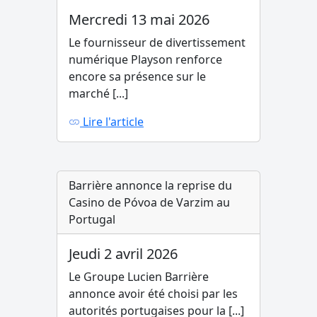
Mercredi 13 mai 2026
Le fournisseur de divertissement
numérique Playson renforce
encore sa présence sur le
marché [...]
Lire l'article
Barrière annonce la reprise du
Casino de Póvoa de Varzim au
Portugal
Jeudi 2 avril 2026
Le Groupe Lucien Barrière
annonce avoir été choisi par les
autorités portugaises pour la [...]