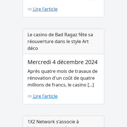
Lire l'article
Le casino de Bad Ragaz fête sa
réouverture dans le style Art
déco
Mercredi 4 décembre 2024
Après quatre mois de travaux de
rénovation d'un coût de quatre
millions de francs, le casino [...]
Lire l'article
1X2 Network s'associe à