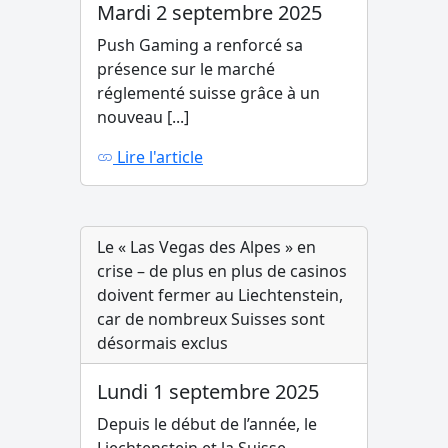
Mardi 2 septembre 2025
Push Gaming a renforcé sa
présence sur le marché
réglementé suisse grâce à un
nouveau [...]
Lire l'article
Le « Las Vegas des Alpes » en
crise – de plus en plus de casinos
doivent fermer au Liechtenstein,
car de nombreux Suisses sont
désormais exclus
Lundi 1 septembre 2025
Depuis le début de l’année, le