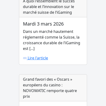
À quoi ressemblent le succès
durable et l’innovation sur le
marché suisse de l’iGaming
Mardi 3 mars 2026
Dans un marché hautement
réglementé comme la Suisse, la
croissance durable de l’iGaming
est [...]
Lire l'article
Grand favori des « Oscars »
européens du casino :
NOVOMATIC remporte quatre
prix