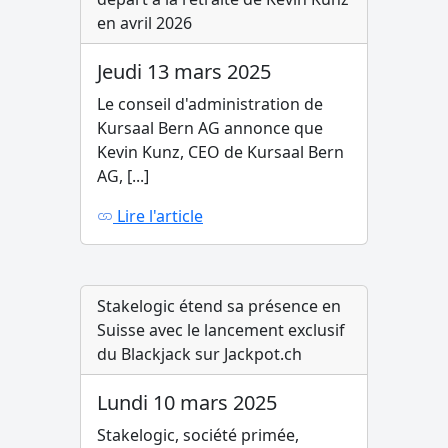
en avril 2026
Jeudi 13 mars 2025
Le conseil d'administration de
Kursaal Bern AG annonce que
Kevin Kunz, CEO de Kursaal Bern
AG, [...]
Lire l'article
Stakelogic étend sa présence en
Suisse avec le lancement exclusif
du Blackjack sur Jackpot.ch
Lundi 10 mars 2025
Stakelogic, société primée,