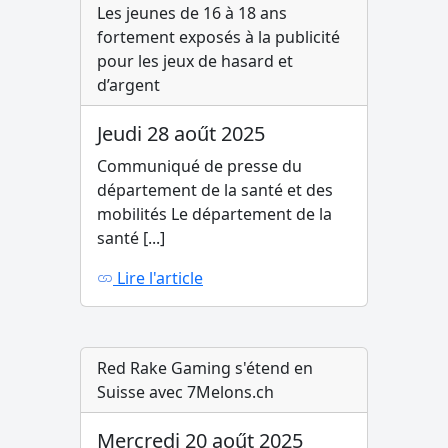
Les jeunes de 16 à 18 ans
fortement exposés à la publicité
pour les jeux de hasard et
d’argent
Jeudi 28 aoűt 2025
Communiqué de presse du
département de la santé et des
mobilités Le département de la
santé [...]
Lire l'article
Red Rake Gaming s'étend en
Suisse avec 7Melons.ch
Mercredi 20 aoűt 2025