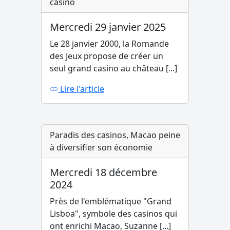
casino
Mercredi 29 janvier 2025
Le 28 janvier 2000, la Romande
des Jeux propose de créer un
seul grand casino au château [...]
Lire l'article
Paradis des casinos, Macao peine
à diversifier son économie
Mercredi 18 décembre
2024
Près de l'emblématique "Grand
Lisboa", symbole des casinos qui
ont enrichi Macao, Suzanne [...]