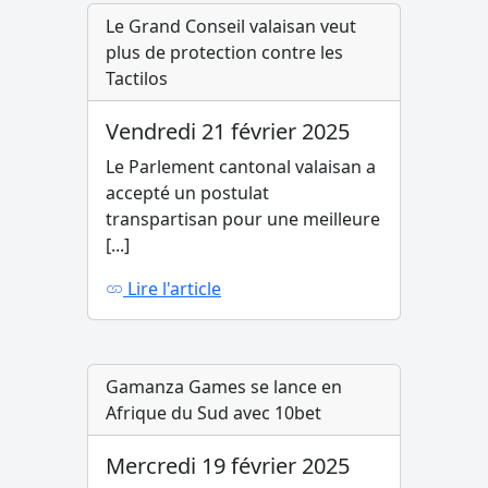
Le Grand Conseil valaisan veut
plus de protection contre les
Tactilos
Vendredi 21 février 2025
Le Parlement cantonal valaisan a
accepté un postulat
transpartisan pour une meilleure
[...]
Lire l'article
Gamanza Games se lance en
Afrique du Sud avec 10bet
Mercredi 19 février 2025