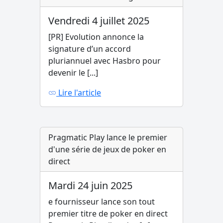
Vendredi 4 juillet 2025
[PR] Evolution annonce la
signature d’un accord
pluriannuel avec Hasbro pour
devenir le [...]
Lire l'article
Pragmatic Play lance le premier
d'une série de jeux de poker en
direct
Mardi 24 juin 2025
e fournisseur lance son tout
premier titre de poker en direct