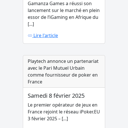
Gamanza Games a réussi son
lancement sur le marché en plein
essor de l’iGaming en Afrique du
[...]
Lire l'article
Playtech annonce un partenariat
avec le Pari Mutuel Urbain
comme fournisseur de poker en
France
Samedi 8 février 2025
Le premier opérateur de jeux en
France rejoint le réseau iPoker.EU
3 février 2025 – [...]