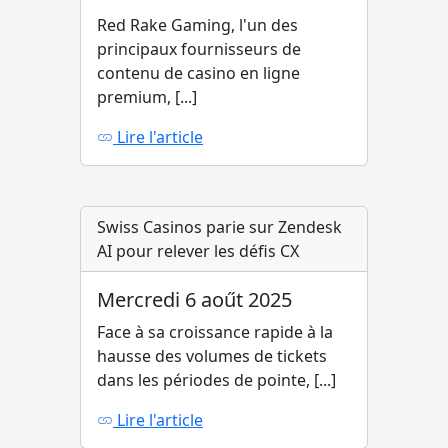
Red Rake Gaming, l'un des
principaux fournisseurs de
contenu de casino en ligne
premium, [...]
Lire l'article
Swiss Casinos parie sur Zendesk
AI pour relever les défis CX
Mercredi 6 aoűt 2025
Face à sa croissance rapide à la
hausse des volumes de tickets
dans les périodes de pointe, [...]
Lire l'article