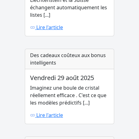
Liechtenstein et la Suisse
échangent automatiquement les
listes [...]
Lire l'article
Des cadeaux coûteux aux bonus
intelligents
Vendredi 29 aoűt 2025
Imaginez une boule de cristal
réellement efficace . C'est ce que
les modèles prédictifs [...]
Lire l'article