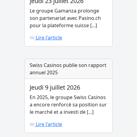
Jeudi 23 juillet 2026
Le groupe Gamanza prolonge
son partenariat avec Pasino.ch
pour la plateforme suisse [...]
Lire l'article
Swiss Casinos publie son rapport
annuel 2025
Jeudi 9 juillet 2026
En 2025, le groupe Swiss Casinos
a encore renforcé sa position sur
le marché et a investi de [...]
Lire l'article