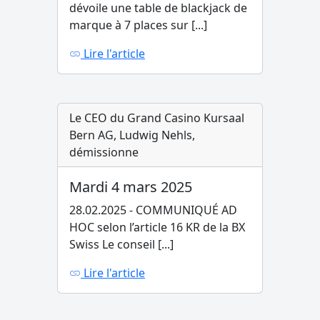
dévoile une table de blackjack de
marque à 7 places sur [...]
Lire l'article
Le CEO du Grand Casino Kursaal
Bern AG, Ludwig Nehls,
démissionne
Mardi 4 mars 2025
28.02.2025 - COMMUNIQUÉ AD
HOC selon l’article 16 KR de la BX
Swiss Le conseil [...]
Lire l'article