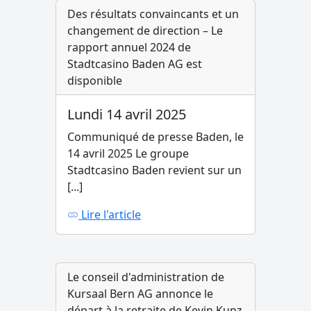
Des résultats convaincants et un
changement de direction – Le
rapport annuel 2024 de
Stadtcasino Baden AG est
disponible
Lundi 14 avril 2025
Communiqué de presse Baden, le
14 avril 2025 Le groupe
Stadtcasino Baden revient sur un
[...]
Lire l'article
Le conseil d'administration de
Kursaal Bern AG annonce le
départ à la retraite de Kevin Kunz