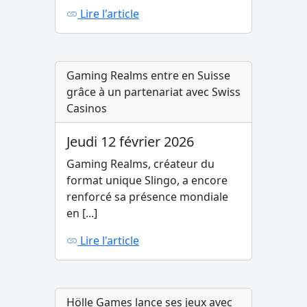
Lire l'article
Gaming Realms entre en Suisse
grâce à un partenariat avec Swiss
Casinos
Jeudi 12 février 2026
Gaming Realms, créateur du
format unique Slingo, a encore
renforcé sa présence mondiale
en [...]
Lire l'article
Hölle Games lance ses jeux avec