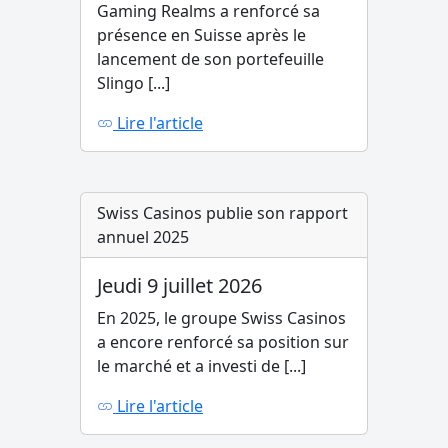
Gaming Realms a renforcé sa
présence en Suisse après le
lancement de son portefeuille
Slingo [...]
Lire l'article
Swiss Casinos publie son rapport
annuel 2025
Jeudi 9 juillet 2026
En 2025, le groupe Swiss Casinos
a encore renforcé sa position sur
le marché et a investi de [...]
Lire l'article