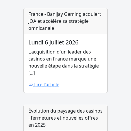
France - Banijay Gaming acquiert
JOA et accélère sa stratégie
omnicanale
Lundi 6 juillet 2026
L'acquisition d'un leader des
casinos en France marque une
nouvelle étape dans la stratégie
[...]
Lire l'article
Évolution du paysage des casinos
: fermetures et nouvelles offres
en 2025