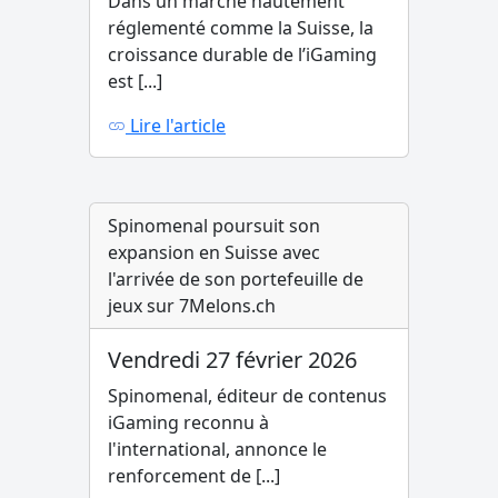
Dans un marché hautement
réglementé comme la Suisse, la
croissance durable de l’iGaming
est [...]
Lire l'article
Spinomenal poursuit son
expansion en Suisse avec
l'arrivée de son portefeuille de
jeux sur 7Melons.ch
Vendredi 27 février 2026
Spinomenal, éditeur de contenus
iGaming reconnu à
l'international, annonce le
renforcement de [...]