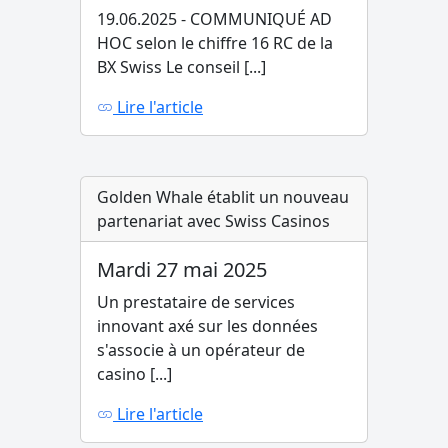
19.06.2025 - COMMUNIQUÉ AD
HOC selon le chiffre 16 RC de la
BX Swiss Le conseil [...]
Lire l'article
Golden Whale établit un nouveau
partenariat avec Swiss Casinos
Mardi 27 mai 2025
Un prestataire de services
innovant axé sur les données
s'associe à un opérateur de
casino [...]
Lire l'article