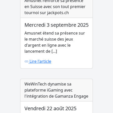
Amusnet renforce sa présence
en Suisse avec son tout premier
tournoi sur jackpots.ch
Mercredi 3 septembre 2025
Amusnet étend sa présence sur
le marché suisse des jeux
d'argent en ligne avec le
lancement de [...]
Lire l'article
WeWinTech dynamise sa
plateforme iGaming avec
l'intégration de Gamanza Engage
Vendredi 22 aoűt 2025