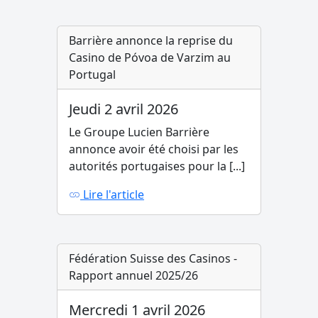
Barrière annonce la reprise du
Casino de Póvoa de Varzim au
Portugal
Jeudi 2 avril 2026
Le Groupe Lucien Barrière
annonce avoir été choisi par les
autorités portugaises pour la [...]
Lire l'article
Fédération Suisse des Casinos -
Rapport annuel 2025/26
Mercredi 1 avril 2026