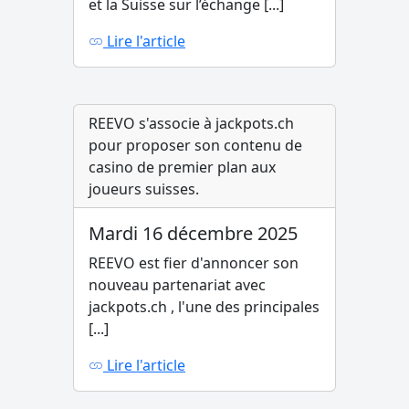
et la Suisse sur l’échange [...]
Lire l'article
REEVO s'associe à jackpots.ch
pour proposer son contenu de
casino de premier plan aux
joueurs suisses.
Mardi 16 décembre 2025
REEVO est fier d'annoncer son
nouveau partenariat avec
jackpots.ch , l'une des principales
[...]
Lire l'article