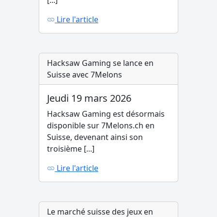
[...]
Lire l'article
Hacksaw Gaming se lance en
Suisse avec 7Melons
Jeudi 19 mars 2026
Hacksaw Gaming est désormais
disponible sur 7Melons.ch en
Suisse, devenant ainsi son
troisième [...]
Lire l'article
Le marché suisse des jeux en