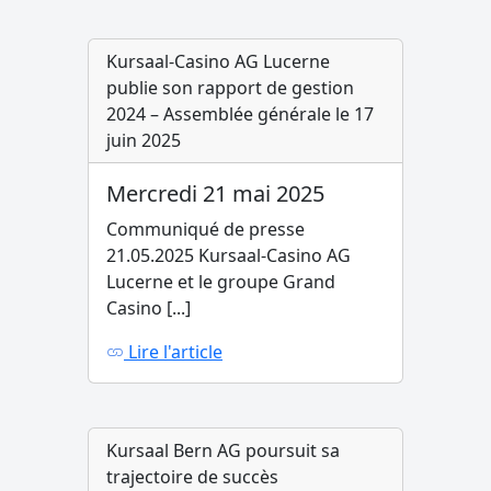
Kursaal-Casino AG Lucerne
publie son rapport de gestion
2024 – Assemblée générale le 17
juin 2025
Mercredi 21 mai 2025
Communiqué de presse
21.05.2025 Kursaal-Casino AG
Lucerne et le groupe Grand
Casino [...]
Lire l'article
Kursaal Bern AG poursuit sa
trajectoire de succès