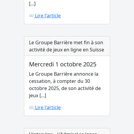
[...]
Lire l'article
Le Groupe Barrière met fin à son
activité de jeux en ligne en Suisse
Mercredi 1 octobre 2025
Le Groupe Barrière annonce la
cessation, à compter du 30
octobre 2025, de son activité de
jeux [...]
Lire l'article