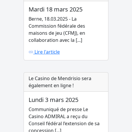
Mardi 18 mars 2025
Berne, 18.03.2025 - La
Commission fédérale des
maisons de jeu (CFMJ), en
collaboration avec la [...]
Lire l'article
Le Casino de Mendrisio sera
également en ligne !
Lundi 3 mars 2025
Communiqué de presse Le
Casino ADMIRAL a reçu du
Conseil fédéral l’extension de sa
concession [...]