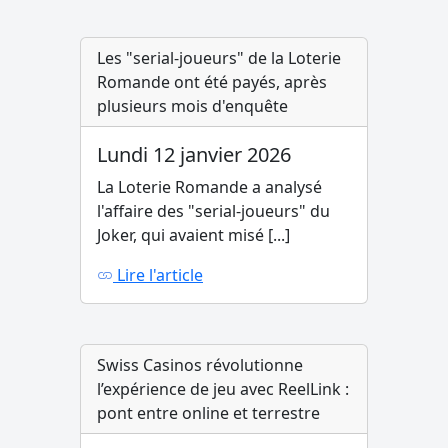
Les "serial-joueurs" de la Loterie
Romande ont été payés, après
plusieurs mois d'enquête
Lundi 12 janvier 2026
La Loterie Romande a analysé
l'affaire des "serial-joueurs" du
Joker, qui avaient misé [...]
Lire l'article
Swiss Casinos révolutionne
l’expérience de jeu avec ReelLink :
pont entre online et terrestre