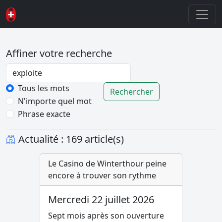
Affiner votre recherche
Password
Tous les mots
Rechercher
N'importe quel mot
Phrase exacte
Actualité : 169 article(s)
Le Casino de Winterthour peine
encore à trouver son rythme
Mercredi 22 juillet 2026
Sept mois après son ouverture