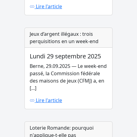
Lire l'article
Jeux d’argent illégaux : trois
perquisitions en un week-end
Lundi 29 septembre 2025
Berne, 29.09.2025 — Le week-end
passé, la Commission fédérale
des maisons de jeux (CFMJ) a, en
[...]
Lire l'article
Loterie Romande: pourquoi
n'applique-t-elle pas