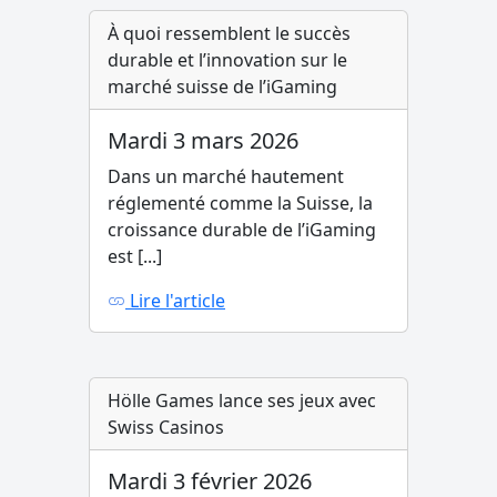
À quoi ressemblent le succès
durable et l’innovation sur le
marché suisse de l’iGaming
Mardi 3 mars 2026
Dans un marché hautement
réglementé comme la Suisse, la
croissance durable de l’iGaming
est [...]
Lire l'article
Hölle Games lance ses jeux avec
Swiss Casinos
Mardi 3 février 2026