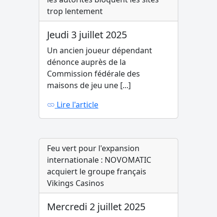
trop lentement
Jeudi 3 juillet 2025
Un ancien joueur dépendant
dénonce auprès de la
Commission fédérale des
maisons de jeu une [...]
Lire l'article
Feu vert pour l'expansion
internationale : NOVOMATIC
acquiert le groupe français
Vikings Casinos
Mercredi 2 juillet 2025