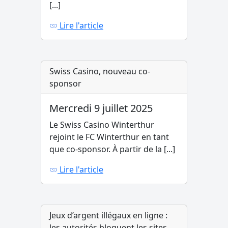
[...]
Lire l'article
Swiss Casino, nouveau co-
sponsor
Mercredi 9 juillet 2025
Le Swiss Casino Winterthur
rejoint le FC Winterthur en tant
que co-sponsor. À partir de la [...]
Lire l'article
Jeux d’argent illégaux en ligne :
les autorités bloquent les sites