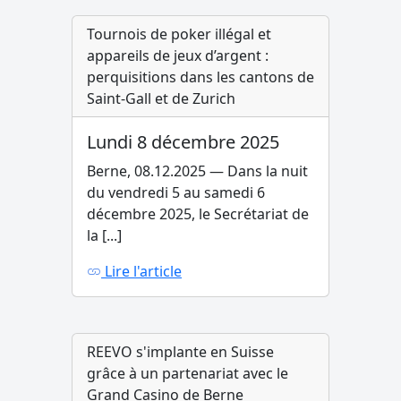
Tournois de poker illégal et
appareils de jeux d’argent :
perquisitions dans les cantons de
Saint-Gall et de Zurich
Lundi 8 décembre 2025
Berne, 08.12.2025 — Dans la nuit
du vendredi 5 au samedi 6
décembre 2025, le Secrétariat de
la [...]
Lire l'article
REEVO s'implante en Suisse
grâce à un partenariat avec le
Grand Casino de Berne