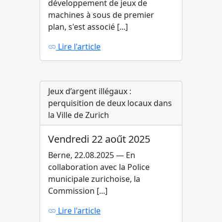
développement de jeux de
machines à sous de premier
plan, s'est associé [...]
Lire l'article
Jeux d’argent illégaux :
perquisition de deux locaux dans
la Ville de Zurich
Vendredi 22 aoűt 2025
Berne, 22.08.2025 — En
collaboration avec la Police
municipale zurichoise, la
Commission [...]
Lire l'article