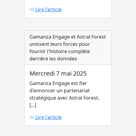
Lire l'article
Gamanza Engage et Astral Forest
unissent leurs forces pour
fournir l'histoire complète
derrière les données
Mercredi 7 mai 2025
Gamanza Engage est fier
d’annoncer un partenariat
stratégique avec Astral Forest,
[...]
Lire l'article