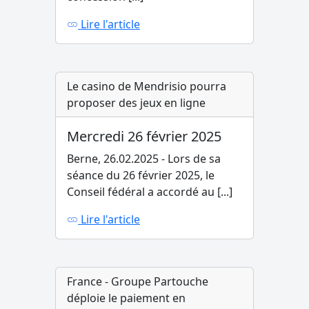
Lire l'article
Le casino de Mendrisio pourra
proposer des jeux en ligne
Mercredi 26 février 2025
Berne, 26.02.2025 - Lors de sa
séance du 26 février 2025, le
Conseil fédéral a accordé au [...]
Lire l'article
France - Groupe Partouche
déploie le paiement en