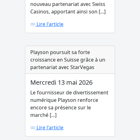
nouveau partenariat avec Swiss
Casinos, apportant ainsi son [...]
Lire l'article
Playson poursuit sa forte
croissance en Suisse grâce à un
partenariat avec StarVegas
Mercredi 13 mai 2026
Le fournisseur de divertissement
numérique Playson renforce
encore sa présence sur le
marché [...]
Lire l'article