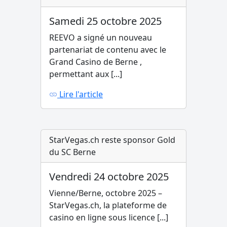
Samedi 25 octobre 2025
REEVO a signé un nouveau
partenariat de contenu avec le
Grand Casino de Berne ,
permettant aux [...]
Lire l'article
StarVegas.ch reste sponsor Gold
du SC Berne
Vendredi 24 octobre 2025
Vienne/Berne, octobre 2025 –
StarVegas.ch, la plateforme de
casino en ligne sous licence [...]